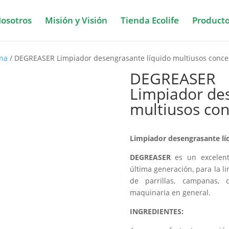
osotros
Misión y Visión
Tienda Ecolife
Product
ina
/ DEGREASER Limpiador desengrasante líquido multiusos conce
DEGREASER
Limpiador des
multiusos co
Limpiador desengrasante lí
DEGREASER
es un excelent
última generación, para la l
de parrillas, campanas, c
maquinaria en general.
INGREDIENTES: