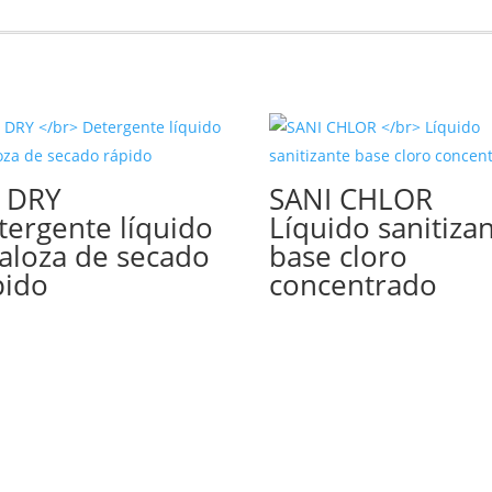
T DRY
SANI CHLOR
tergente líquido
Líquido sanitiza
valoza de secado
base cloro
pido
concentrado