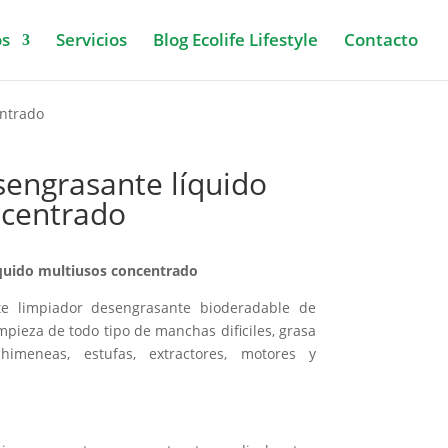
os
Servicios
Blog Ecolife Lifestyle
Contacto
ntrado
engrasante líquido
ncentrado
quido multiusos concentrado
e limpiador desengrasante bioderadable de
impieza de todo tipo de manchas dificiles, grasa
himeneas, estufas, extractores, motores y