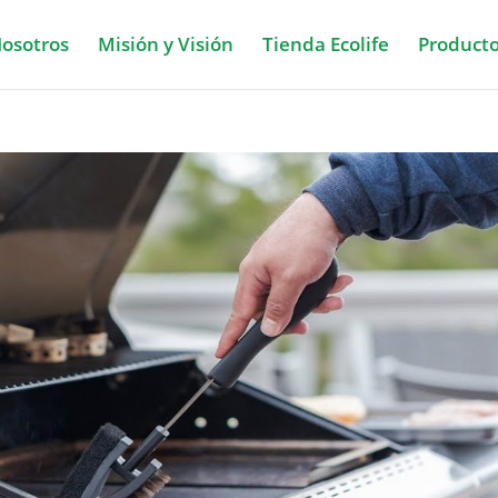
osotros
Misión y Visión
Tienda Ecolife
Product